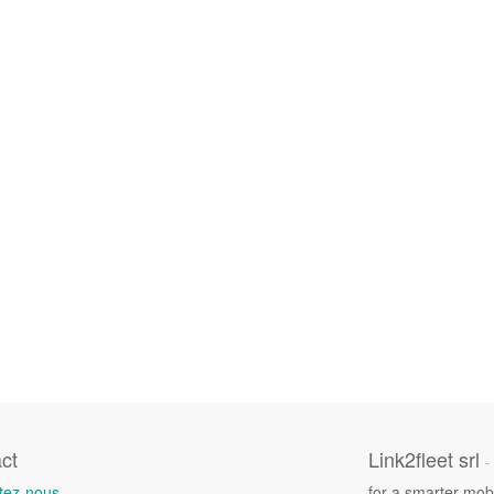
ct
Link2fleet srl
-
tez-nous
for a smarter mobi