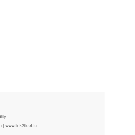
lity
 | www.link2fleet.lu