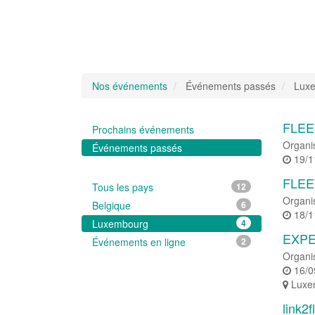
Nos événements
Événements passés
Luxe
FLEET
Prochains événements
Organi
Événements passés
19/1
FLEET
Tous les pays
12
Organi
Belgique
6
18/1
Luxembourg
4
EXPE
Événements en ligne
2
Organi
16/0
Luxe
link2