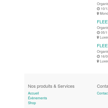
Organi
10/1
Mond
FLEE
Organi
05/1
Luxe
FLEE
Organi
16/0
Luxe
Nos produits & Services
Conta
Accueil
Contac
Évènements
Shop