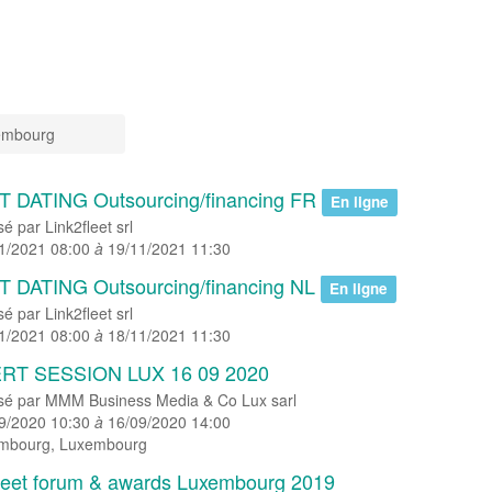
mbourg
 DATING Outsourcing/financing FR
En ligne
sé par
Link2fleet srl
1/2021 08:00
à
19/11/2021 11:30
 DATING Outsourcing/financing NL
En ligne
sé par
Link2fleet srl
1/2021 08:00
à
18/11/2021 11:30
RT SESSION LUX 16 09 2020
sé par
MMM Business Media & Co Lux sarl
9/2020 10:30
à
16/09/2020 14:00
mbourg
,
Luxembourg
fleet forum & awards Luxembourg 2019